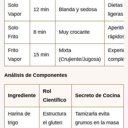
Solo
Dietas
12 min
Blanda y sedosa
Vapor
ligeras
Solo
Aperitiv
8 min
Muy crocante
Frito
rápidos
Frito
Mixta
Experien
15 min
Vapor
(Crujiente/Jugosa)
complet
Análisis de Componentes
Rol
Ingrediente
Secreto de Cocina
Científico
Harina de
Estructura
Tamizarla evita
trigo
el gluten
grumos en la masa