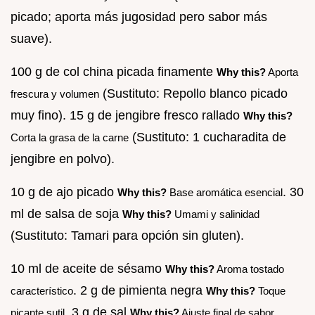
picado; aporta más jugosidad pero sabor más
suave).
100 g de col china picada finamente
Why this?
Aporta
(Sustituto: Repollo blanco picado
frescura y volumen
muy fino). 15 g de jengibre fresco rallado
Why this?
(Sustituto: 1 cucharadita de
Corta la grasa de la carne
jengibre en polvo).
10 g de ajo picado
. 30
Why this?
Base aromática esencial
ml de salsa de soja
Why this?
Umami y salinidad
(Sustituto: Tamari para opción sin gluten).
10 ml de aceite de sésamo
Why this?
Aroma tostado
. 2 g de pimienta negra
característico
Why this?
Toque
. 3 g de sal
.
picante sutil
Why this?
Ajuste final de sabor