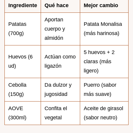
Ingrediente
Qué hace
Mejor cambio
Aportan
Patatas
Patata Monalisa
cuerpo y
(700g)
(más harinosa)
almidón
5 huevos + 2
Huevos (6
Actúan como
claras (más
ud)
ligazón
ligero)
Cebolla
Da dulzor y
Puerro (sabor
(150g)
jugosidad
más suave)
AOVE
Confita el
Aceite de girasol
(300ml)
vegetal
(sabor neutro)