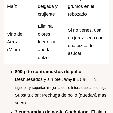
Maíz
delgada y
grumos en el
crujiente
rebozado
Elimina
Si no tienes, usa
Vino de
olores
un jerez seco con
Arroz
fuertes y
una pizca de
(Mirin)
aporta
azúcar
dulzor
800g de contramuslos de pollo
:
Deshuesados y sin piel.
Why this?
Son más
jugosos y soportan mejor la doble fritura que la pechuga.
Substitución: Pechuga de pollo (quedará más
seca).
3 cucharadas de pasta Gochujang
: El alma