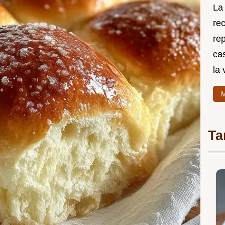
La
re
rep
cas
la 
M
Ta