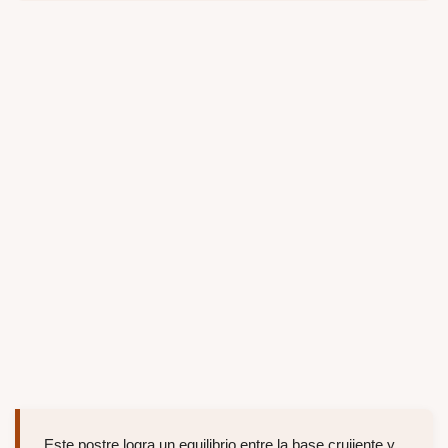
Este postre logra un equilibrio entre la base crujiente y