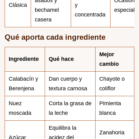
asados y
Ocasione
Clásica
y
bechamel
especiale
concentrada
casera
Qué aporta cada ingrediente
Mejor
Ingrediente
Qué hace
cambio
Calabacín y
Dan cuerpo y
Chayote o
Berenjena
textura carnosa
coliflor
Nuez
Corta la grasa de
Pimienta
moscada
la leche
blanca
Equilibra la
Zanahoria
Azúcar
acidez del