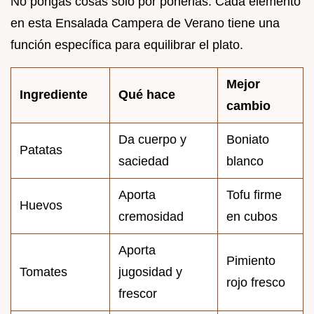
No pongas cosas solo por ponerlas. Cada elemento
en esta Ensalada Campera de Verano tiene una
función específica para equilibrar el plato.
Mejor
Ingrediente
Qué hace
cambio
Da cuerpo y
Boniato
Patatas
saciedad
blanco
Aporta
Tofu firme
Huevos
cremosidad
en cubos
Aporta
Pimiento
Tomates
jugosidad y
rojo fresco
frescor