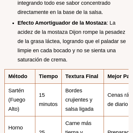
integrando todo ese sabor concentrado
directamente en la base de la salsa.
Efecto Amortiguador de la Mostaza
: La
acidez de la mostaza Dijon rompe la pesadez
de la grasa láctea, logrando que el paladar se
limpie en cada bocado y no se sienta una
saturación de crema.
Método
Tiempo
Textura Final
Mejor Par
Sartén
Bordes
15
Cenas ráp
(Fuego
crujientes y
minutos
de diario
Alto)
salsa ligada
Carne más
Horno
25
tierna y
Preparaci