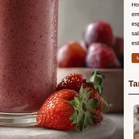
Ho
em
es
sal
est
M
Ta