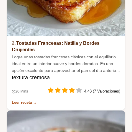
2.
Tostadas Francesas: Natilla y Bordes
Crujientes
Logre unas tostadas francesas clásicas con el equilibrio
ideal entre un interior suave y bordes dorados. Es una
opción excelente para aprovechar el pan del día anterior
textura cremosa
con un toque dulce.
4.43 (7 Valoraciones)
20 Mins
Leer receta →