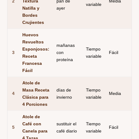
2
Textura
pan de
Media
S
variable
Natilla y
ayer
Bordes
Crujientes
Huevos
Revueltos
mañanas
Esponjosos:
Tiempo
3
con
Fácil
S
Receta
variable
proteína
Francesa
Fácil
Atole de
Masa Receta
días de
Tiempo
4
Media
O
Clásica para
invierno
variable
4 Porciones
Atole de
Café con
sustituir el
Tiempo
5
Fácil
O
Canela para
café diario
variable
4 Tazas