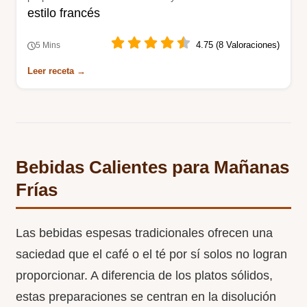
estilo francés
método sencillo que requiere fuego muy bajo y paciencia.
4.75 (8 Valoraciones)
5 Mins
Leer receta →
Bebidas Calientes para Mañanas
Frías
Las bebidas espesas tradicionales ofrecen una
saciedad que el café o el té por sí solos no logran
proporcionar. A diferencia de los platos sólidos,
estas preparaciones se centran en la disolución