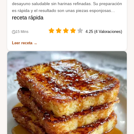
desayuno saludable sin harinas refinadas. Su preparación
es rápida y el resultado son unas piezas esponjosas
receta rápida
llenas de potasio y fibra natural.
4.25 (4 Valoraciones)
15 Mins
Leer receta →