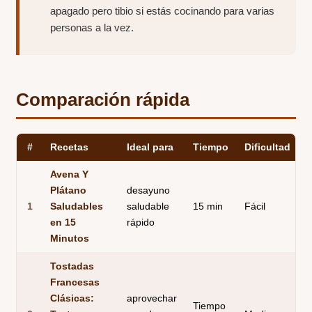
apagado pero tibio si estás cocinando para varias
personas a la vez.
Comparación rápida
#
Recetas
Ideal para
Tiempo
Dificultad
Avena Y
Plátano
desayuno
1
Saludables
saludable
15 min
Fácil
S
en 15
rápido
Minutos
Tostadas
Francesas
Clásicas:
aprovechar
Tiempo