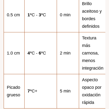
Brillo
aceitoso y
0.5 cm
1°
C -
3°
C
0 min
bordes
definidos
Textura
más
1.0 cm
4°
C -
6°
C
2 min
carnosa,
menos
integración
Aspecto
Picado
opaco por
7°
C+
5 min
grueso
oxidación
rápida