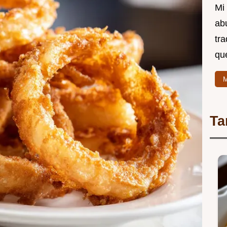
Mi 
ab
tr
que
M
Ta