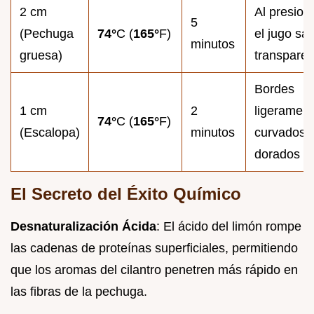
2 cm
Al presiona
5
(Pechuga
74°
C (
165°
F)
el jugo sal
minutos
gruesa)
transparen
Bordes
1 cm
2
ligeramen
74°
C (
165°
F)
(Escalopa)
minutos
curvados 
dorados
El Secreto del Éxito Químico
Desnaturalización Ácida
: El ácido del limón rompe
las cadenas de proteínas superficiales, permitiendo
que los aromas del cilantro penetren más rápido en
las fibras de la pechuga.