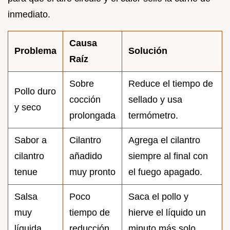
inmediato.
Causa
Problema
Solución
Raíz
Sobre
Reduce el tiempo de
Pollo duro
cocción
sellado y usa
y seco
prolongada
termómetro.
Sabor a
Cilantro
Agrega el cilantro
cilantro
añadido
siempre al final con
tenue
muy pronto
el fuego apagado.
Salsa
Poco
Saca el pollo y
muy
tiempo de
hierve el líquido un
líquida
reducción
minuto más solo.