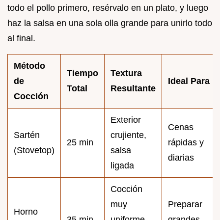
todo el pollo primero, resérvalo en un plato, y luego
haz la salsa en una sola olla grande para unirlo todo
al final.
Método
Tiempo
Textura
de
Ideal Para
Total
Resultante
Cocción
Exterior
Cenas
Sartén
crujiente,
25 min
rápidas y
(Stovetop)
salsa
diarias
ligada
Cocción
muy
Preparar
Horno
35 min
uniforme,
grandes