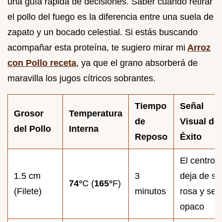
una guía rápida de decisiones. Saber cuándo retirar
el pollo del fuego es la diferencia entre una suela de
zapato y un bocado celestial. Si estás buscando
acompañar esta proteína, te sugiero mirar mi
Arroz
con Pollo receta
, ya que el grano absorberá de
maravilla los jugos cítricos sobrantes.
Tiempo
Señal
Grosor
Temperatura
de
Visual de
del Pollo
Interna
Reposo
Éxito
El centro
1.5 cm
3
deja de se
74°
C (
165°
F)
(Filete)
minutos
rosa y se 
opaco