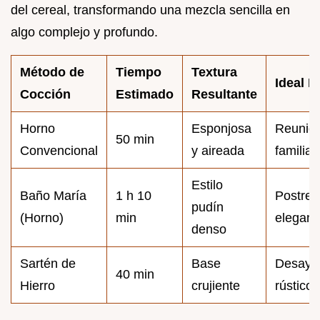
del cereal, transformando una mezcla sencilla en
algo complejo y profundo.
Método de
Tiempo
Textura
Ideal P
Cocción
Estimado
Resultante
Horno
Esponjosa
Reunio
50 min
Convencional
y aireada
familiar
Estilo
Baño María
1 h 10
Postres
pudín
(Horno)
min
elegant
denso
Sartén de
Base
Desayu
40 min
Hierro
crujiente
rústico