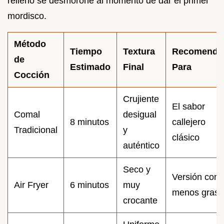
relleno se desmorone al momento de dar el primer
mordisco.
Método
Tiempo
Textura
Recomenda
de
Estimado
Final
Para
Cocción
Crujiente
El sabor
Comal
desigual
8 minutos
callejero
Tradicional
y
clásico
auténtico
Seco y
Versión con
Air Fryer
6 minutos
muy
menos grasa
crocante