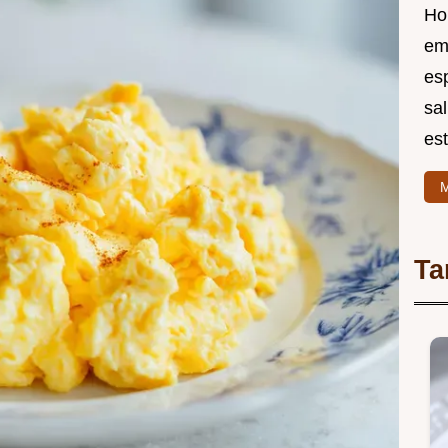
Ho
em
es
sal
est
M
Ta