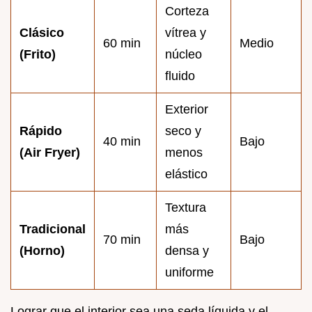
Corteza
Clásico
vítrea y
60 min
Medio
(Frito)
núcleo
fluido
Exterior
Rápido
seco y
40 min
Bajo
(Air Fryer)
menos
elástico
Textura
Tradicional
más
70 min
Bajo
(Horno)
densa y
uniforme
Lograr que el interior sea una seda líquida y el