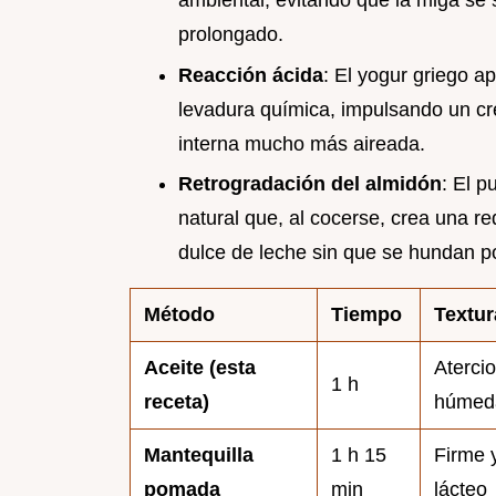
prolongado.
Reacción ácida
: El yogur griego a
levadura química, impulsando un cre
interna mucho más aireada.
Retrogradación del almidón
: El 
natural que, al cocerse, crea una r
dulce de leche sin que se hundan p
Método
Tiempo
Textur
Aceite (esta
Aterci
1 h
receta)
húmed
Mantequilla
1 h 15
Firme 
pomada
min
lácteo