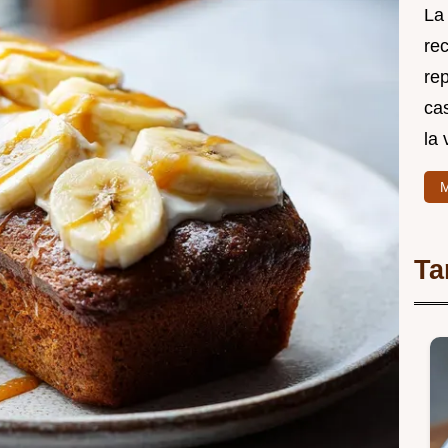
La
re
rep
cas
la 
M
Ta