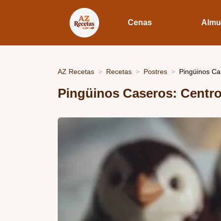
Cenas
Almu
AZ Recetas
Recetas
Postres
Pingüinos Ca
Pingüinos Caseros: Centr