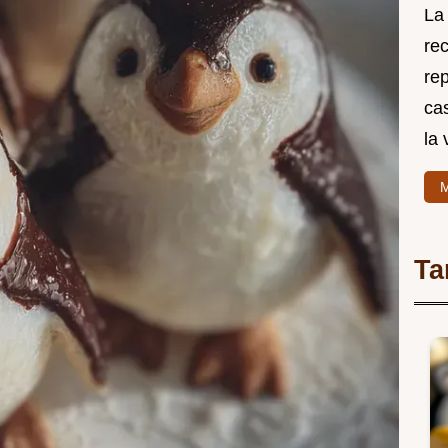
La
re
rep
cas
la 
M
Ta