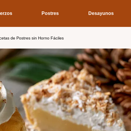
erzos
Postres
Desayunos
etas de Postres sin Horno Fáciles