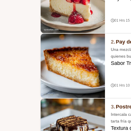
01 Hrs 15
2.
Pay d
Una mezcla
quienes bu
Sabor Tr
01 Hrs 10
3.
Postr
Intercala 
tarta fría 
Textura 