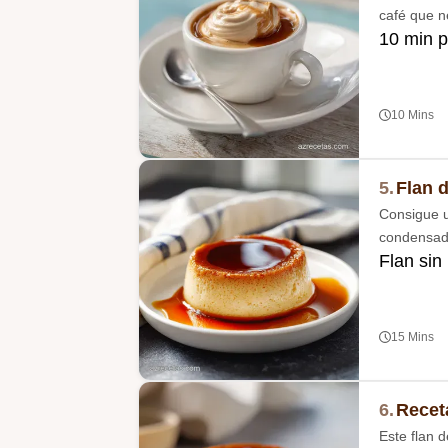
café que ne
10 min p
10 Mins
5.
Flan 
Consigue u
condensada
Flan sin
15 Mins
6.
Recet
Este flan 